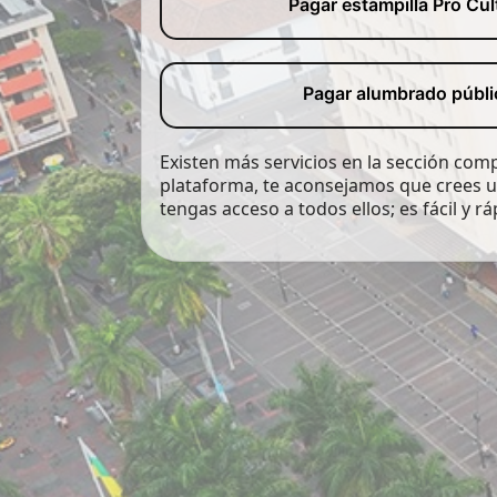
Pagar estampilla Pro Cul
Pagar alumbrado públi
Existen más servicios en la sección com
plataforma, te aconsejamos que crees 
tengas acceso a todos ellos; es fácil y rá