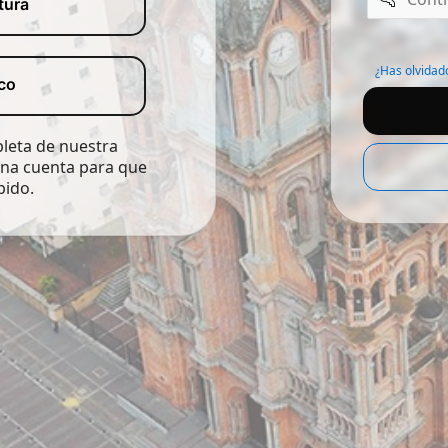
tura
Recordar
usuario
¿Has olvidad
co
pleta de nuestra
una cuenta para que
pido.