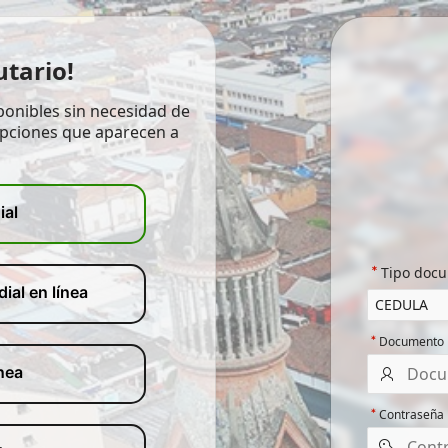
utario!
ponibles sin necesidad de
 opciones que aparecen a
ial
Tipo doc
ial en línea
Documento
nea
Contraseña